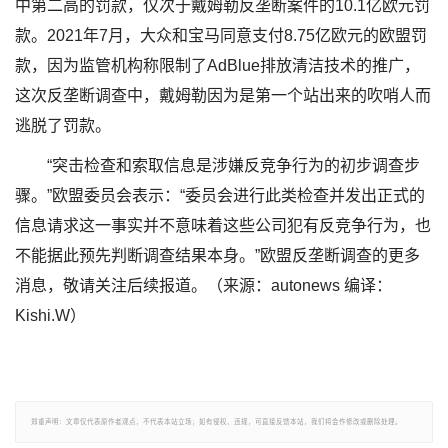
中第二高的罚款，仅次于戴姆勒反垄断案件的10.1亿欧元罚
款。2021年7月，大众和宝马同意支付8.75亿欧元的欧盟罚
款，因为监管机构称限制了AdBlue排放清洁技术的推广，
这次反垄断调查中，戴姆勒因为是第一个站出来的吹哨人而
逃脱了罚款。
“突击检查和索取信息是涉嫌反竞争行为的初步调查步
骤。”欧盟委员会表示：“委员会进行此类检查并发出正式的
信息请求这一事实并不意味着这些公司犯有反竞争行为，也
不能据此预先判断调查结果本身。”欧盟反垄断调查的更多
消息，敬请关注后续报道。（来源：autonews 编译：
Kishi.W）
郑重声明：文章仅代表原作者观点，不代表本站立场；如有侵权、违规，可直接反馈本站，我们将会作修改或删除处理。