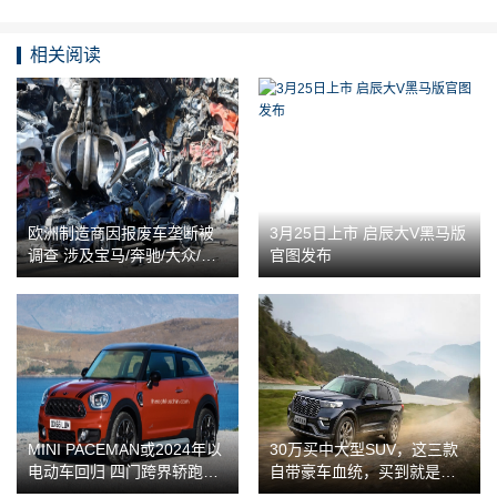
相关阅读
欧洲制造商因报废车垄断被
3月25日上市 启辰大V黑马版
调查 涉及宝马/奔驰/大众/雷
官图发布
诺/欧宝/福特
MINI PACEMAN或2024年以
30万买中大型SUV，这三款
电动车回归 四门跨界轿跑设
自带豪车血统，买到就是
计
赚！