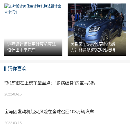
迪拜设计师使用计算机算法
美系豪华SUV谁更有诱惑
设计出未来汽车
力？林肯航海家对比福特探
险者
猜你喜欢
“3•15”潜在上榜车型盘点：“多病缠身”的宝马3系
2022-03-15
宝马因发动机起火风险在全球召回103万辆汽车
2022-03-15