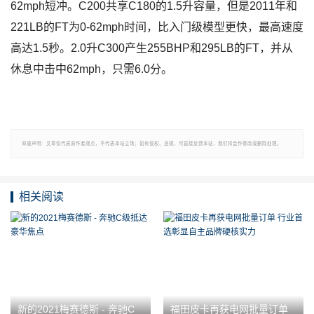
62mph短冲。C200共享C180的1.5升容量，但是2011年和
221LB的FT为0-62mph时间，比入门级模型更快，最高速度
高达1.5秒。2.0升C300产生255BHP和295LB的FT，并从
休息中击中62mph，只需6.0分。
郑重声明：文章仅代表原作者观点，不代表本站立场；如有侵权、违规，可直接反馈本站，我们将会作修改或删除处理。
相关阅读
新的2021梅赛德斯 - 奔驰C
福田皮卡再获电网批量订单