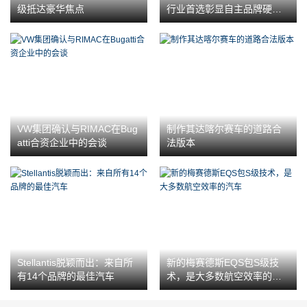
级抵达豪华焦点
行业首选彰显自主品牌硬核
实力
VW集团确认与RIMAC在Bug
制作其达喀尔赛车的道路合
atti合资企业中的会谈
法版本
Stellantis脱颖而出：来自所
新的梅赛德斯EQS包S级技
有14个品牌的最佳汽车
术，是大多数航空效率的汽
车