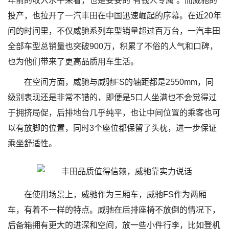
年前的收入水平来看，也是妥妥的“有钱人专属”。而威驰的
投产，也拉开了一汽丰田在中国迅速崛起的序幕。在近20年
间的时间里，不仅威驰系列车型销量超过百万台，一汽丰田
全部车型总销量也突破900万，积累了不俗的人气和口碑，
也为他们带来了更高品质用车生活。
在空间方面，威驰与威驰FS的轴距都是2550mm，同
级别表现还是非常不错的，即便是5口人坐满也不会觉得过
于拥挤局促，后排地台几乎纯平，也让中间位置的乘客也可
以有放脚的位置，同时3个座位都保留了头枕，进一步保证
乘坐舒适性。
在使用场景上，威驰作为三厢车，威驰FS作为两厢
车，有着不一样的特点。威驰在后排座椅不放倒的情况下，
后备箱拥有更大的进深和空间，放一些小件行李，比如登机