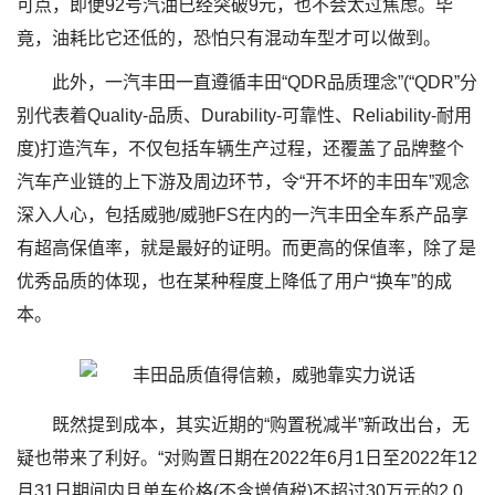
可点，即便92号汽油已经突破9元，也不会太过焦虑。毕
竟，油耗比它还低的，恐怕只有混动车型才可以做到。
此外，一汽丰田一直遵循丰田“QDR品质理念”(“QDR”分
别代表着Quality-品质、Durability-可靠性、Reliability-耐用
度)打造汽车，不仅包括车辆生产过程，还覆盖了品牌整个
汽车产业链的上下游及周边环节，令“开不坏的丰田车”观念
深入人心，包括威驰/威驰FS在内的一汽丰田全车系产品享
有超高保值率，就是最好的证明。而更高的保值率，除了是
优秀品质的体现，也在某种程度上降低了用户“换车”的成
本。
既然提到成本，其实近期的“购置税减半”新政出台，无
疑也带来了利好。“对购置日期在2022年6月1日至2022年12
月31日期间内且单车价格(不含增值税)不超过30万元的2.0