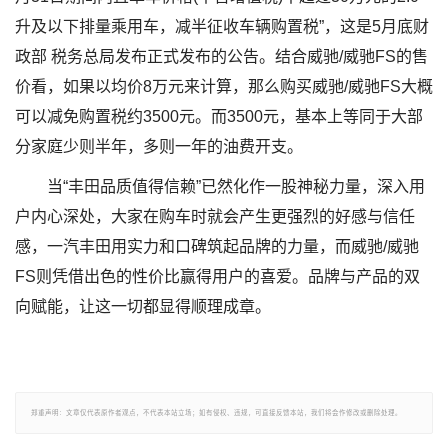
升及以下排量乘用车，减半征收车辆购置税”，这是5月底财
政部 税务总局发布正式发布的公告。结合威驰/威驰FS的售
价看，如果以均价8万元来计算，那么购买威驰/威驰FS大概
可以减免购置税约3500元。而3500元，基本上等同于大部
分家庭少则半年，多则一年的油费开支。
当“丰田品质值得信赖”已然化作一股神秘力量，深入用
户内心深处，大家在购车时就会产生更强烈的好感与信任
感，一汽丰田用实力和口碑筑起品牌的力量，而威驰/威驰
FS则凭借出色的性价比赢得用户的喜爱。品牌与产品的双
向赋能，让这一切都显得顺理成章。
郑重声明：文章仅代表原作者观点，不代表本站立场；如有侵权、违规，可直接反馈本站，我们将会作修改或删除处理。