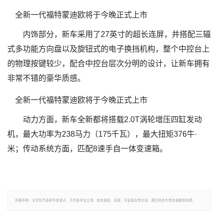
内饰部分，新车采用了27英寸的超长连屏，并搭配三辐
式多功能方向盘以及旋钮式的电子换挡机构，整个中控台上
的物理按键较少，配合中控台层次分明的设计，让新车拥有
非常不错的豪华质感。
动力方面，新车全新都将搭载2.0T涡轮增压四缸发动
机，最大功率为238马力（175千瓦），最大扭矩376牛·
米；传动系统方面，匹配8速手自一体变速箱。
郑重声明：文章仅代表原作者观点，不代表本站立场；如有侵权、违规，可直接反馈本站，我们将会作修改或删除处理。