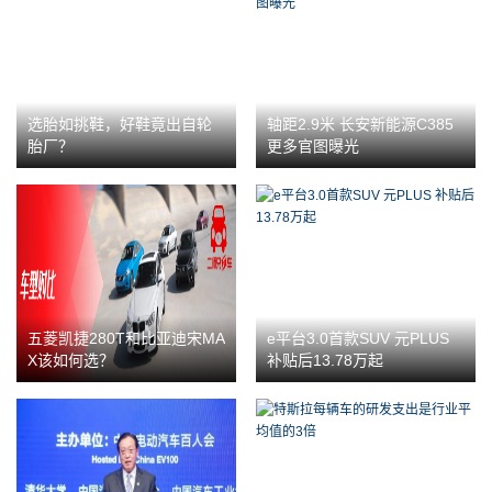
选胎如挑鞋，好鞋竟出自轮
轴距2.9米 长安新能源C385
胎厂？
更多官图曝光
五菱凯捷280T和比亚迪宋MA
e平台3.0首款SUV 元PLUS
X该如何选？
补贴后13.78万起