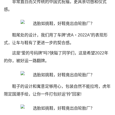
非常直白而又传统的中国式祝福，更具亲切感和仪式
感。
鞋尾处的设计，我们用了车牌“虎A・2022A”的表现形
式，让车与鞋有了更进一步的契合感。
这是“爱的号码牌”吗?狭隘了同学们，这是希望2022年
的你，被好运一路翻牌。
鞋子的设计和寓意足够用心，包装自然不能拉垮，虎年
限定国潮手绘，让你一件打包好运“拎”回家!