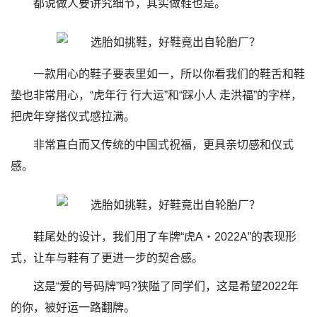
都说做人要讲究细节，其实做鞋也是。
一款用心的鞋子要表里如一，所以你看我们的鞋舌和鞋
垫也非常用心，“虎年行 行大运”和“踩小人 走洪福”的字样，
把虎年穿搭仪式感拉满。
非常直白而又传统的中国式祝福，更具亲切感和仪式
感。
鞋尾处的设计，我们用了车牌“虎A・2022A”的表现形
式，让车与鞋有了更进一步的契合感。
这是“爱的号码牌”吗?狭隘了同学们，这是希望2022年
的你，被好运一路翻牌。