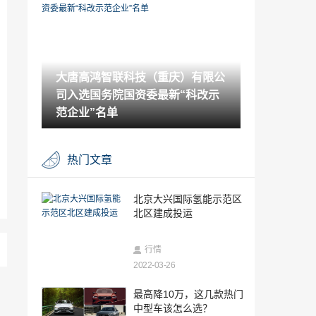
2022-03-23
飞凡R7首批PPV预制量产车正式下线
大唐高鸿智联科技（重庆）有限公
2022-03-22
司入选国务院国资委最新“科改示
宝马电动车如何超特斯拉？定价得超100
万
范企业”名单
2022-03-22
万众瞩目 坦克500将于3月18日晚上市
热门文章
2022-03-18
预售18万起 东风本田e:NS1开启预售
北京大兴国际氢能示范区
北区建成投运
2022-03-18
日本地震 丰田 日产 瑞萨 电装数工厂停产
行情
2022-03-26
2022-03-18
欧洲制造商因报废车垄断被调查 涉及宝马/
最高降10万，这几款热门
奔驰/大众/雷诺/欧宝/福特
中型车该怎么选？