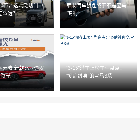
10万，这几款热门中
苹果汽车钥匙终于不是宝马
怎么选？
“专利”
国元素 新款比亚迪汉
“3•15”潜在上榜车型盘点：
图曝光
“多病缠身”的宝马3系