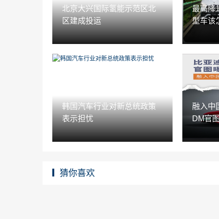
北京大兴国际氢能示范区北
最高降
区建成投运
型车该
韩国汽车行业对新总统政策
融入中
表示担忧
DM官
猜你喜欢