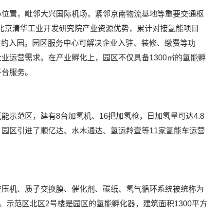
心位置，毗邻大兴国际机场，紧邻京南物流基地等重要交通枢
托北京清华工业开发研究院产业资源优势，累计对接氢能项目
业签约入园。园区服务中心可解决企业入驻、装修、缴费等功
业运营需求。在产业孵化上，园区不仅具备1300㎡的氢能孵
平台服务。
示范区，建有8台加氢机、16把加氢枪，日加氢量可达4.8
园区引进了顺亿达、水木通达、氢运羚壹等11家氢能车运营
空压机、质子交换膜、催化剂、碳纸、氢气循环系统被统称为
。示范区北区2号楼是园区的氢能孵化器，建筑面积1300平方