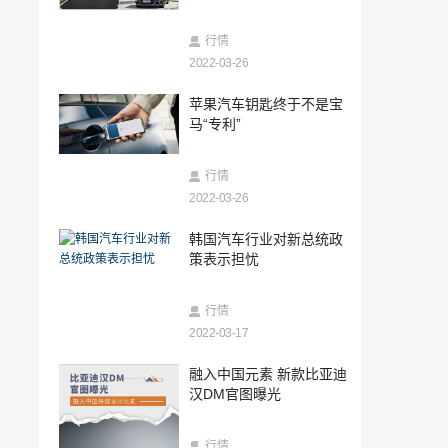
2022-03-18
续航超1000km 4款高续航混动车型推荐
行情
2022-03-26
2022-03-18
苹果汽车钥匙终于不是宝
阿尔法·罗密欧Giulia正式上市 37.98万元
马“专利”
起售
2022-03-18
行情
高配低价 实力猛将硬刚金刚外壳
2022-03-26
2022-03-18
韩国汽车行业对新总统政
韩国汽车行业对新总统政策表示担忧
策表示担忧
2022-03-17
行情
3月25日上市 启辰大V黑马版官图发布
2022-03-17
2022-03-17
融入中国元素 新款比亚迪
郑州海马新能源公司增资至5.57亿元
汉DM官图曝光
2022-03-17
行情