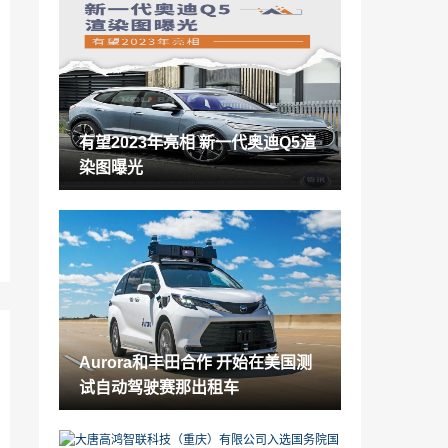
苹果汽车钥匙终于不是宝马“专利”
2022-03-26
坦克500：诗和远方能否抵得住油价上
涨？
2022-03-26
有望2023年亮相 新一代奥迪Q5渲
缺芯交付或上车补票 消费者是否要承担芯
染图曝光
片短缺的代价？
2022-03-26
Aurora和丰田合作 开始在美国测试自动驾
驶赛那出租车
2022-03-26
大唐高鸿智联科技（重庆）有限公司入选
国务院国资委最新“科改示范企业”名单
2022-03-25
Aurora和丰田合作 开始在美国测
二手沃尔沃xc60养不起，没养过的别瞎说
试自动驾驶赛那出租车
2022-03-25
欧拉汽车，又萌又好开的新能源电动车