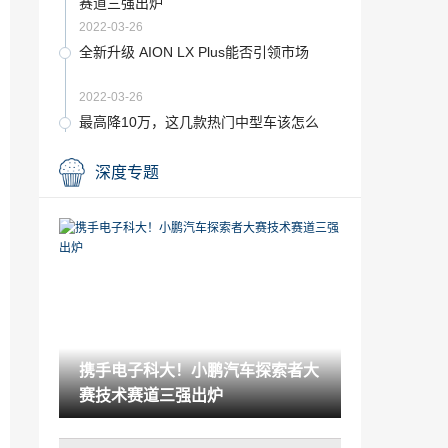
赛道三强出炉
2022-03-26
全新升级 AION LX Plus能否引领市场
2022-03-26
最高降10万，这几款热门中型车该怎么
选？
2022-03-26
深度专题
科莱威CLEVER元气啵啵版上市 售价5.99
99万元
2022-03-26
入门即高配，捷途X90，常胜版得一看
2022-03-26
有望2023年亮相 新一代奥迪Q5渲染图曝
光
携手电子科大！小鹏汽车探索者大
2022-03-26
赛技术赛道三强出炉
万家企业"抢破烂"千亿动力电池回收战开
打
2022-03-26