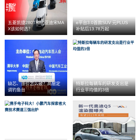
五菱凯捷280T和比亚迪宋MA
e平台3.0首款SUV 元PLUS
X该如何选？
补贴后13.78万起
缺芯、涨价怎么破？高层定
特斯拉每辆车的研发支出是
调钓鱼台
行业平均值的3倍