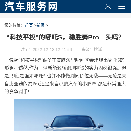
您的位置：
首页
>
新闻
>
“科技平权”的哪吒S，稳胜秦Pro一头吗？
时间：2022-12-12 12:41:53
来源：搜狐
一说起“科技平权”,很多车友脑海里瞬间就会浮现出哪吒S的
形象。诚然,作为一辆新能源轿跑,哪吒S的实力固然很强。但
是,即便是强如哪吒S,也并不能做到同价位无敌——无论是来
自比亚迪的秦Pro,还是来自小鹏汽车的小鹏P5,都是非常强大
的竞争对手!