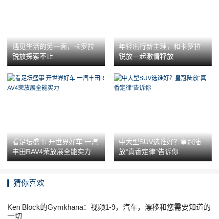
遇见生活的另一面，卡罗拉
年轻出行新主理，和卡罗拉
锐放探索不止
锐放一起激情释放
看足坛盛事 开世界好车 一汽
中大型SUV选谁好？皇冠陆
丰田RAV4荣放展全能实力
放“真香定律”告诉你
猜你喜欢
Ken Block的Gymkhana：视频1-9，汽车，漂移和您需要知道的
一切