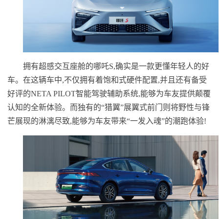
拥有超感交互座舱的哪吒S,确实是一款更懂年轻人的好
车。在这辆车中,不仅拥有着饱和式硬件配置,并且还有备受
好评的NETA PILOT智能驾驶辅助系统,能够为车友提供颠覆
认知的全新体验。而独有的“猎翼”展翼式前门则将野性与锋
芒展现的淋漓尽致,能够为车友带来“一发入魂”的潮跑体验!