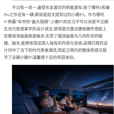
不过有一说一,最受车友喜欢的新能源车,除了哪吒S和秦
Pro之外还有一辆,那就是前文提到过的小鹏P5。作为哪吒
S“称霸”车市的“最大阻碍”,小鹏P5的实力不可以说是不过硬:
生动力智感美学的设计语言,使得激光雷达硬核硬件搭配上
优雅渐消曲面高度融合,实现了圆润曲面与几何形状的碰
撞、融合,能够体现出国人独有的内敛与张扬,返璞归真的设
计切中了当下的时代审美潮流,而前卫简约的整体质感又赋
予了这辆小鹏P5温馨感十足的驾驭体验。