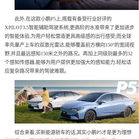
此外,在这款小鹏P5上,搭载有备受行业好评的
XPILOT3.5智能辅助驾驶系统,更高阶的水准带来了更加进步
的智能体验,为用户轻松营造更具高级感的出行感受;而全球
率先量产上车的双激光雷达,能够覆盖前方横向150°的宽阔视
野,并且最远感知150米之外的路况。再加上同级别最多的32
个感知传感器,能够为用户提供更加强大的感知能力,轻松适
应复杂路况带来的驾驶难题。
综合来看,买新能源轿车的话,其实小鹏P5才是更为理想