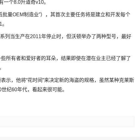
一个8.0升道奇v10。
低批量OEM制造业”），其首次主要任务将是建立和开发每个
1。
6系列当生产在2011年停止时，但沃顿举办了两种型号，最好
一些所有者和爱好者的耳朵，结果即使在潜在业主已经了解了
。
表示，他将“花时间”来决定新的海盗的规格，虽然某种克莱斯
0世纪60年代，看起来很可能。