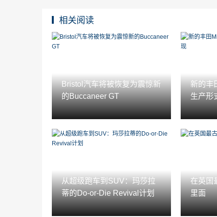
相关阅读
Bristol汽车将被恢复为震惊新
新的丰田
的Buccaneer GT
生产形
从超级跑车到SUV：玛莎拉
在英国
蒂的Do-or-Die Revival计划
里面