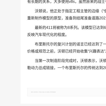
有长期的关系，大多使用v8s，虽然原来的战士有
沃顿说，他正处于指定工程主管的边缘（“
重新制作模型的原型，准备到结尾准备道路202
最新的411将被称为8系列。该模型已达到
反映汽车现代化的程度。
布里斯托尔的复兴计划的谣言已经达到了
价格或规范之前，沃顿已经开始收集“兴趣表达”
当第一次制造阶段完成时，沃顿表示，沃顿
勒动力总成链接，一个布里斯托尔的传统达到2
郑重声明：文章仅代表原作者观点，不代表本站立场；如有侵权、违规，可直接反馈本站，我们将会作修改或删除处理。