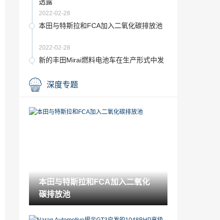
透露
2022-02-28
本田与特斯拉和FCA加入二氧化碳排放池
2022-02-28
新的丰田Mirai燃料电池车在生产形式中发
现
2022-02-28
深度专题
Aston Martin DB5 Goldfinger：007-主题
的交付特殊开始
2022-02-28
Nissan Figaro 30：策划复古跑车的历史
2022-02-28
Stellantis：所有股东批准的FCA-PSA合并
本田与特斯拉和FCA加入二氧化
2022-02-28
碳排放池
Naran Automotive揭示GT3启发的1048B
HP高级
2022-02-28