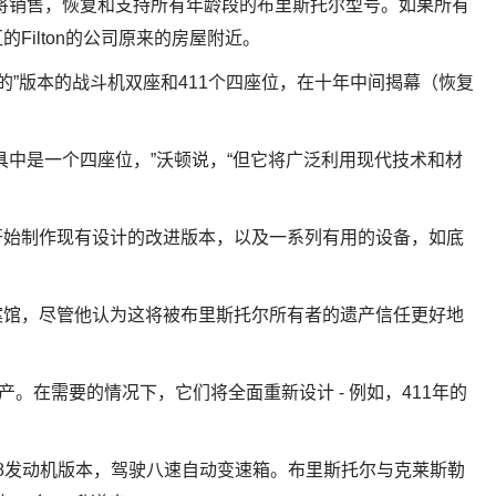
que”，将销售，恢复和支持所有年龄段的布里斯托尔型号。如果所有
Filton的公司原来的房屋附近。
作的”版本的战斗机双座和411个四座位，在十年中间揭幕（恢复
具中是一个四座位，”沃顿说，“但它将广泛利用现代技术和材
开始制作现有设计的改进版本，以及一系列有用的设备，如底
案馆，尽管他认为这将被布里斯托尔所有者的遗产信任更好地
产。在需要的情况下，它们将全面重新设计 - 例如，411年的
i v8发动机版本，驾驶八速自动变速箱。布里斯托尔与克莱斯勒