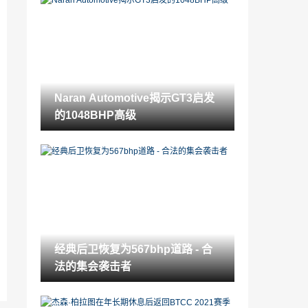
日产Juke 2020长期审查
2022-02-27
该公司为最年轻的百货商制作汽车
2022-02-27
Naran Automotive揭示GT3启发
在行业内：自动驾驶技术困难困难
的1048BHP高级
2022-02-27
GKN电动驱动系统电动13个新的电气化型
号
2022-02-27
经典后卫恢复为567bhp道路 - 合法的集会
袭击者
2022-02-27
经典后卫恢复为567bhp道路 - 合
从超级跑车到SUV：玛莎拉蒂的Do-or-Die
法的集会袭击者
Revival计划
2022-02-27
前梅赛德斯 - 奔驰老板Jurgen Hubbert死