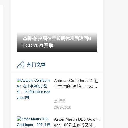
亡81岁
2022-02-27
丰田GR Corolla避免电气化推动
2022-02-27
杰森·柏拉图在年长期休息后返回B
Autocar创建自己的汽车品牌
TCC 2021赛季
2022-02-27
杰森·柏拉图在年长期休息后返回BTCC 20
热门文章
21赛季
2022-02-27
在英国最古老的保时捷车库里面
Autocar Confidential：在
十字架的小型车，T50的U
2022-02-27
ltima Bodyshell等
Rakish ID 5和Hot ID 4 GTX到Spearhead
行情
VW推
2022-02-28
2022-02-27
新的保时捷Boxster 25年重新审视其根源
Aston Martin DB5 Goldfin
ger：007-主题的交付特