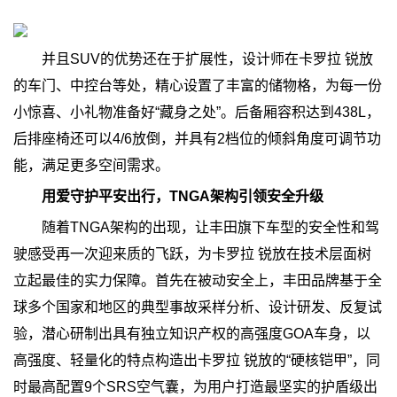
并且SUV的优势还在于扩展性，设计师在卡罗拉 锐放
的车门、中控台等处，精心设置了丰富的储物格，为每一份
小惊喜、小礼物准备好“藏身之处”。后备厢容积达到438L，
后排座椅还可以4/6放倒，并具有2档位的倾斜角度可调节功
能，满足更多空间需求。
用爱守护平安出行，TNGA架构引领安全升级
随着TNGA架构的出现，让丰田旗下车型的安全性和驾
驶感受再一次迎来质的飞跃，为卡罗拉 锐放在技术层面树
立起最佳的实力保障。首先在被动安全上，丰田品牌基于全
球多个国家和地区的典型事故采样分析、设计研发、反复试
验，潜心研制出具有独立知识产权的高强度GOA车身，以
高强度、轻量化的特点构造出卡罗拉 锐放的“硬核铠甲”，同
时最高配置9个SRS空气囊，为用户打造最坚实的护盾级出