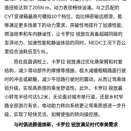
值扭矩达到了205N·m，动力表现畅快汹涌。与之匹配的
CVT变速箱最高可模拟10个档位，齿比绵密输出顺滑，能
够满足更多场景下的动力需求，突破性地提升了加速性能、
燃油效率和车内静谧性，让卡罗拉 锐放在具备超越同级的
澎湃动力、加速性能和静谧体验的同时，NEDC工况下百公
里综合油耗低至5.9L。
而在底盘调校上，卡罗拉 锐放通过优化悬架臂和衬套
结构，减少滑动部件的摩擦等措施，极大减缓粗糙路面行驶
时的冲击或颠簸，减少平坦路行驶时的震动，从而让驾乘体
验升级，实现高质感的乘坐舒适性。此外，卡罗拉 锐放最
小转弯半径可达5.2米，无论面对城市单行道，还是乡村窄
路全部游刃有余，电动助力转向系统更让驾乘质感进一步升
级，实现了轻快灵活、如臂使指的转向操控感。
与时俱进颜值焕新，卡罗拉 锐放满足时代审美需求